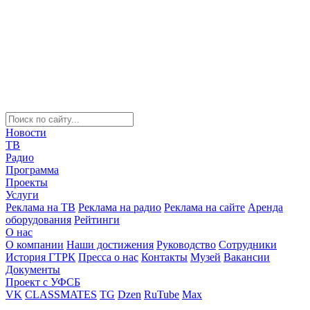
Новости
ТВ
Радио
Программа
Проекты
Услуги
Реклама на ТВ
Реклама на радио
Реклама на сайте
Аренда
оборудования
Рейтинги
О нас
О компании
Наши достижения
Руководство
Сотрудники
История ГТРК
Пресса о нас
Контакты
Музей
Вакансии
Документы
Проект с УФСБ
VK
CLASSMATES
TG
Dzen
RuTube
Max