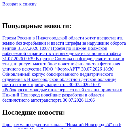
Возврат к списку
Популярные новости:
Героям России в Нижегородской области хотят предоставить
землю без жеребьевки и ввести штрафы за нарушение оборота
вейпов
31.07.2026 10:07
Проезд по Нижне-Волжской
набережной ограничат в эти выходные из-за ночного забега
31.07.2026 09:39
В центре Сормова на фасаде девятиэтажки в
эти дни рисует масштабное полотно финалистка фестиваля
уличного искусства ПФО "Форм-АРТ"
30.07.2026 18:30
Обновленный корпус боксированного педиатрического
отделения в Нижегородской областной детской больнице
почти готов к приёму пациентов
30.07.2026 16:01
«Робокросс»: молодые инженеры со всей страны привезли в
Нижний Новгород новейшие разработки в области
беспилотного автотранспорта
30.07.2026 11:06
Последние новости:
Программа передач телеканала “Нижний Новгород 24” на 6