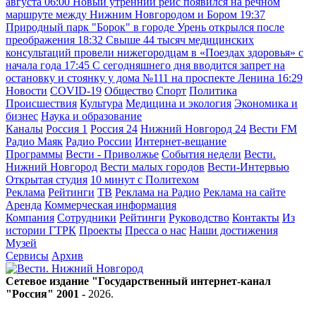
августа
06:00
Новый утренний рейс появился на речном
маршруте между Нижним Новгородом и Бором
19:37
Природный парк "Борок" в городе Урень открылся после
преображения
18:32
Свыше 44 тысяч медицинских
консультаций провели нижегородцам в «Поездах здоровья» с
начала года
17:45
С сегодняшнего дня вводится запрет на
остановку и стоянку у дома №111 на проспекте Ленина
16:29
Новости
COVID-19
Общество
Спорт
Политика
Происшествия
Культура
Медицина и экология
Экономика и
бизнес
Наука и образование
Каналы
Россия 1
Россия 24
Нижний Новгород 24
Вести FM
Радио Маяк
Радио России
Интернет-вещание
Программы
Вести - Приволжье
События недели
Вести.
Нижний Новгород
Вести малых городов
Вести-Интервью
Открытая студия
10 минут с Политехом
Реклама
Рейтинги
ТВ
Реклама на Радио
Реклама на сайте
Аренда
Коммерческая информация
Компания
Сотрудники
Рейтинги
Руководство
Контакты
Из
истории ГТРК
Проекты
Пресса о нас
Наши достижения
Музей
Сервисы
Архив
Сетевое издание "Государственный интернет-канал
"Россия" 2001 -
2026
.