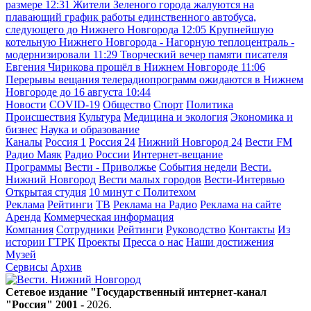
размере
12:31
Жители Зеленого города жалуются на
плавающий график работы единственного автобуса,
следующего до Нижнего Новгорода
12:05
Крупнейшую
котельную Нижнего Новгорода - Нагорную теплоцентраль -
модернизировали
11:29
Творческий вечер памяти писателя
Евгения Чирикова прошёл в Нижнем Новгороде
11:06
Перерывы вещания телерадиопрограмм ожидаются в Нижнем
Новгороде до 16 августа
10:44
Новости
COVID-19
Общество
Спорт
Политика
Происшествия
Культура
Медицина и экология
Экономика и
бизнес
Наука и образование
Каналы
Россия 1
Россия 24
Нижний Новгород 24
Вести FM
Радио Маяк
Радио России
Интернет-вещание
Программы
Вести - Приволжье
События недели
Вести.
Нижний Новгород
Вести малых городов
Вести-Интервью
Открытая студия
10 минут с Политехом
Реклама
Рейтинги
ТВ
Реклама на Радио
Реклама на сайте
Аренда
Коммерческая информация
Компания
Сотрудники
Рейтинги
Руководство
Контакты
Из
истории ГТРК
Проекты
Пресса о нас
Наши достижения
Музей
Сервисы
Архив
Сетевое издание "Государственный интернет-канал
"Россия" 2001 -
2026
.