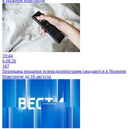
в Нижнем Новгороде
10:44
6.08.26
187
Перерывы вещания телерадиопрограмм ожидаются в Нижнем
Новгороде до 16 августа