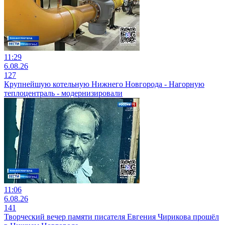
11:29
6.08.26
127
Крупнейшую котельную Нижнего Новгорода - Нагорную
теплоцентраль - модернизировали
11:06
6.08.26
141
Творческий вечер памяти писателя Евгения Чирикова прошёл