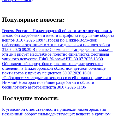
Популярные новости:
Героям России в Нижегородской области хотят предоставить
землю без жеребьевки и ввести штрафы за нарушение оборота
вейпов
31.07.2026 10:07
Проезд по Нижне-Волжской
набережной ограничат в эти выходные из-за ночного забега
31.07.2026 09:39
В центре Сормова на фасаде девятиэтажки в
эти дни рисует масштабное полотно финалистка фестиваля
уличного искусства ПФО "Форм-АРТ"
30.07.2026 18:30
Обновленный корпус боксированного педиатрического
отделения в Нижегородской областной детской больнице
почти готов к приёму пациентов
30.07.2026 16:01
«Робокросс»: молодые инженеры со всей страны привезли в
Нижний Новгород новейшие разработки в области
беспилотного автотранспорта
30.07.2026 11:06
Последние новости:
К уголовной ответственности привлекли нижегородца за
незаконный оборот сильнодействующих веществ в крупном