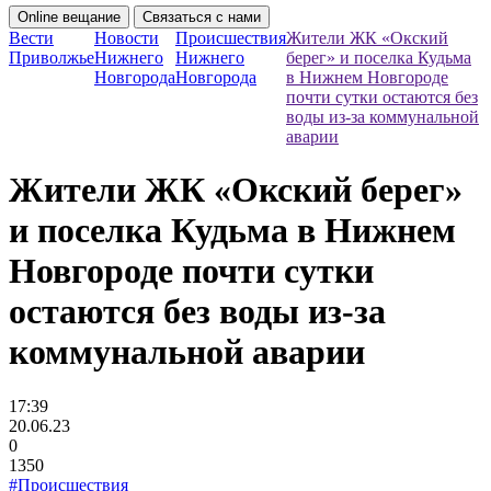
Online вещание
Связаться с нами
Вести
Новости
Происшествия
Жители ЖК «Окский
Приволжье
Нижнего
Нижнего
берег» и поселка Кудьма
Новгорода
Новгорода
в Нижнем Новгороде
почти сутки остаются без
воды из-за коммунальной
аварии
Жители ЖК «Окский берег»
и поселка Кудьма в Нижнем
Новгороде почти сутки
остаются без воды из-за
коммунальной аварии
17:39
20.06.23
0
1350
#Происшествия