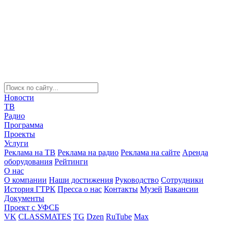
Новости
ТВ
Радио
Программа
Проекты
Услуги
Реклама на ТВ
Реклама на радио
Реклама на сайте
Аренда
оборудования
Рейтинги
О нас
О компании
Наши достижения
Руководство
Сотрудники
История ГТРК
Пресса о нас
Контакты
Музей
Вакансии
Документы
Проект с УФСБ
VK
CLASSMATES
TG
Dzen
RuTube
Max