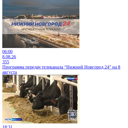
06:00
8.08.26
355
Программа передач телеканала “Нижний Новгород 24” на 8
августа
18:31