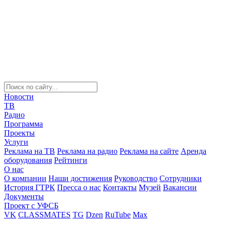
Новости
ТВ
Радио
Программа
Проекты
Услуги
Реклама на ТВ
Реклама на радио
Реклама на сайте
Аренда
оборудования
Рейтинги
О нас
О компании
Наши достижения
Руководство
Сотрудники
История ГТРК
Пресса о нас
Контакты
Музей
Вакансии
Документы
Проект с УФСБ
VK
CLASSMATES
TG
Dzen
RuTube
Max