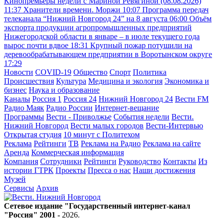
Кинопремьеры недели с Мариной Ревягиной (08.08.2026)
11:37
Хранители времени. Моржи
10:07
Программа передач
телеканала “Нижний Новгород 24” на 8 августа
06:00
Объём
экспорта продукции агропромышленных предприятий
Нижегородской области в январе – в июле текущего года
вырос почти вдвое
18:31
Крупный пожар потушили на
деревообрабатывающем предприятии в Воротынском округе
17:29
Новости
COVID-19
Общество
Спорт
Политика
Происшествия
Культура
Медицина и экология
Экономика и
бизнес
Наука и образование
Каналы
Россия 1
Россия 24
Нижний Новгород 24
Вести FM
Радио Маяк
Радио России
Интернет-вещание
Программы
Вести - Приволжье
События недели
Вести.
Нижний Новгород
Вести малых городов
Вести-Интервью
Открытая студия
10 минут с Политехом
Реклама
Рейтинги
ТВ
Реклама на Радио
Реклама на сайте
Аренда
Коммерческая информация
Компания
Сотрудники
Рейтинги
Руководство
Контакты
Из
истории ГТРК
Проекты
Пресса о нас
Наши достижения
Музей
Сервисы
Архив
Сетевое издание "Государственный интернет-канал
"Россия" 2001 -
2026
.