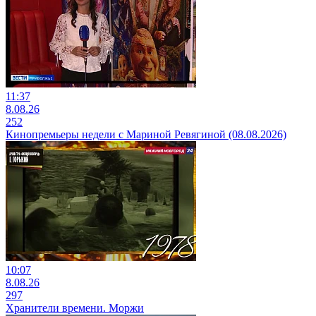
11:37
8.08.26
252
Кинопремьеры недели с Мариной Ревягиной (08.08.2026)
10:07
8.08.26
297
Хранители времени. Моржи