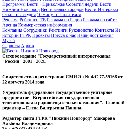
Программы
Вести - Приволжье
События недели
Вести.
Нижний Новгород
Вести малых городов
Вести-Интервью
Открытая студия
10 минут с Политехом
Реклама
Рейтинги
ТВ
Реклама на Радио
Реклама на сайте
Аренда
Коммерческая информация
Компания
Сотрудники
Рейтинги
Руководство
Контакты
Из
истории ГТРК
Проекты
Пресса о нас
Наши достижения
Музей
Сервисы
Архив
Сетевое издание "Государственный интернет-канал
"Россия" 2001 -
2026
.
Свидетельство о регистрации СМИ Эл № ФС 77-59166 от
22 августа 2014 года.
Учредитель федеральное государственное унитарное
предприятие "Всероссийская государственная
телевизионная и радиовещательная компания". Главный
редактор – Елена Валерьевна Панина.
Редактор сайта ГТРК "Нижний Новгород" Макарова
Альбина Владимировна
Тел. +7(831) 434-01-93