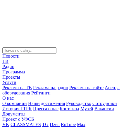
Новости
ТВ
Радио
Программа
Проекты
Услуги
Реклама на ТВ
Реклама на радио
Реклама на сайте
Аренда
оборудования
Рейтинги
О нас
О компании
Наши достижения
Руководство
Сотрудники
История ГТРК
Пресса о нас
Контакты
Музей
Вакансии
Документы
Проект с УФСБ
VK
CLASSMATES
TG
Dzen
RuTube
Max