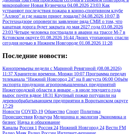
микрорайоне Новая Кузнечиха
04.08.2026 23:03
Как
устраняют последствия пожара в конно-спортивном клубе
"Аллюр" и где нашли приют лошади?
04.08.2026 10:07
В
Ростехнадзоре опровергли заявление ряда СМИ о том, что
канатная дорога будет закрыта до мая 2027 года
03.08.2026
23:03
Четыре человека пострадали в аварии на трассе М-7 в
Кстовском округе
01.08.2026 16:44
Двоих утопающих спасли
сегодня ночью в Нижнем Новгороде
01.08.2026 11:28
Последние новости:
Кинопремьеры недели с Мариной Ревягиной (08.08.2026)
11:37
Хранители времени. Моржи
10:07
Программа передач
телеканала “Нижний Новгород 24” на 8 августа
06:00
Объём
экспорта продукции агропромышленных предприятий
Нижегородской области в январе – в июле текущего года
вырос почти вдвое
18:31
Крупный пожар потушили на
деревообрабатывающем предприятии в Воротынском округе
17:29
Новости
COVID-19
Общество
Спорт
Политика
Происшествия
Культура
Медицина и экология
Экономика и
бизнес
Наука и образование
Каналы
Россия 1
Россия 24
Нижний Новгород 24
Вести FM
Радио Маяк
Радио России
Интернет-вещание