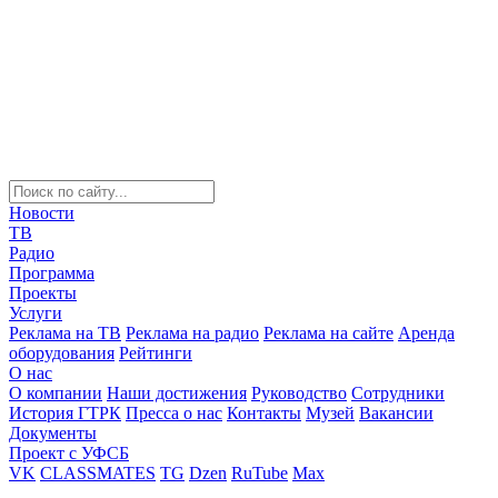
Новости
ТВ
Радио
Программа
Проекты
Услуги
Реклама на ТВ
Реклама на радио
Реклама на сайте
Аренда
оборудования
Рейтинги
О нас
О компании
Наши достижения
Руководство
Сотрудники
История ГТРК
Пресса о нас
Контакты
Музей
Вакансии
Документы
Проект с УФСБ
VK
CLASSMATES
TG
Dzen
RuTube
Max