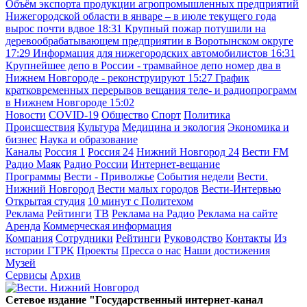
Объём экспорта продукции агропромышленных предприятий
Нижегородской области в январе – в июле текущего года
вырос почти вдвое
18:31
Крупный пожар потушили на
деревообрабатывающем предприятии в Воротынском округе
17:29
Информация для нижегородских автомобилистов
16:31
Крупнейшее депо в России - трамвайное депо номер два в
Нижнем Новгороде - реконструируют
15:27
График
кратковременных перерывов вещания теле- и радиопрограмм
в Нижнем Новгороде
15:02
Новости
COVID-19
Общество
Спорт
Политика
Происшествия
Культура
Медицина и экология
Экономика и
бизнес
Наука и образование
Каналы
Россия 1
Россия 24
Нижний Новгород 24
Вести FM
Радио Маяк
Радио России
Интернет-вещание
Программы
Вести - Приволжье
События недели
Вести.
Нижний Новгород
Вести малых городов
Вести-Интервью
Открытая студия
10 минут с Политехом
Реклама
Рейтинги
ТВ
Реклама на Радио
Реклама на сайте
Аренда
Коммерческая информация
Компания
Сотрудники
Рейтинги
Руководство
Контакты
Из
истории ГТРК
Проекты
Пресса о нас
Наши достижения
Музей
Сервисы
Архив
Сетевое издание "Государственный интернет-канал