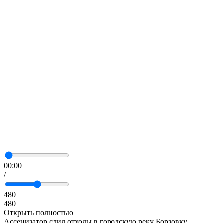
00:00
/
480
480
Открыть полностью
Ассенизатор слил отходы в городскую реку Борзовку,