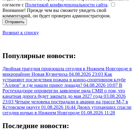
согласен с
Политикой конфиденциальности сайта
.
Внимание! Прежде чем вы сможете увидеть свой
комментарий, он будет проверен администратором.
Отправить
Возврат к списку
Популярные новости:
Двойная трагедия произошла сегодня в Нижнем Новгороде в
микрорайоне Новая Кузнечиха
04.08.2026 23:03
Как
устраняют последствия пожара в конно-спортивном клубе
"Аллюр" и где нашли приют лошади?
04.08.2026 10:07
В
Ростехнадзоре опровергли заявление ряда СМИ о том, что
канатная дорога будет закрыта до мая 2027 года
03.08.2026
23:03
Четыре человека пострадали в аварии на трассе М-7 в
Кстовском округе
01.08.2026 16:44
Двоих утопающих спасли
сегодня ночью в Нижнем Новгороде
01.08.2026 11:28
Последние новости: