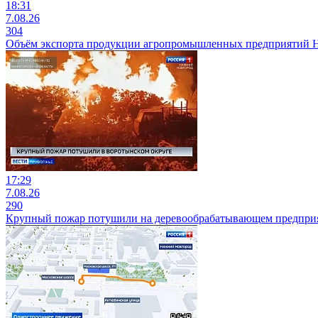
18:31
7.08.26
304
Объём экспорта продукции агропромышленных предприятий Ниж
17:29
7.08.26
290
Крупный пожар потушили на деревообрабатывающем предприя