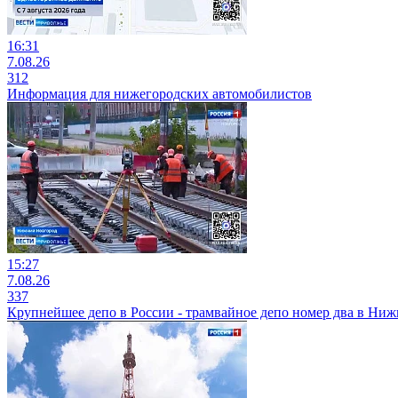
16:31
7.08.26
312
Информация для нижегородских автомобилистов
15:27
7.08.26
337
Крупнейшее депо в России - трамвайное депо номер два в Ни