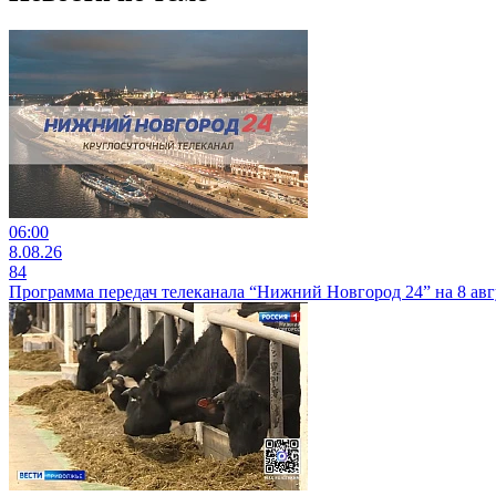
06:00
8.08.26
84
Программа передач телеканала “Нижний Новгород 24” на 8 авг