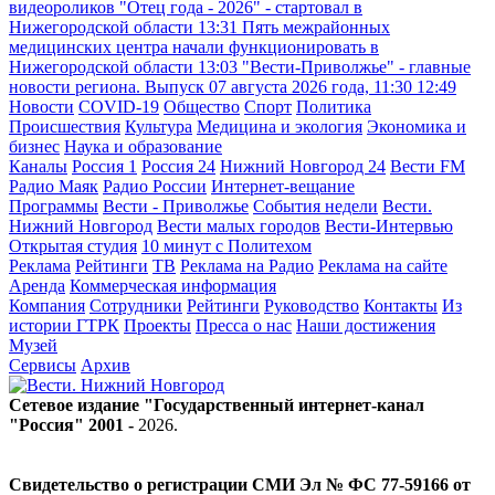
видеороликов "Отец года - 2026" - стартовал в
Нижегородской области
13:31
Пять межрайонных
медицинских центра начали функционировать в
Нижегородской области
13:03
"Вести-Приволжье" - главные
новости региона. Выпуск 07 августа 2026 года, 11:30
12:49
Новости
COVID-19
Общество
Спорт
Политика
Происшествия
Культура
Медицина и экология
Экономика и
бизнес
Наука и образование
Каналы
Россия 1
Россия 24
Нижний Новгород 24
Вести FM
Радио Маяк
Радио России
Интернет-вещание
Программы
Вести - Приволжье
События недели
Вести.
Нижний Новгород
Вести малых городов
Вести-Интервью
Открытая студия
10 минут с Политехом
Реклама
Рейтинги
ТВ
Реклама на Радио
Реклама на сайте
Аренда
Коммерческая информация
Компания
Сотрудники
Рейтинги
Руководство
Контакты
Из
истории ГТРК
Проекты
Пресса о нас
Наши достижения
Музей
Сервисы
Архив
Сетевое издание "Государственный интернет-канал
"Россия" 2001 -
2026
.
Свидетельство о регистрации СМИ Эл № ФС 77-59166 от