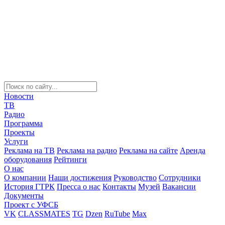
Новости
ТВ
Радио
Программа
Проекты
Услуги
Реклама на ТВ
Реклама на радио
Реклама на сайте
Аренда
оборудования
Рейтинги
О нас
О компании
Наши достижения
Руководство
Сотрудники
История ГТРК
Пресса о нас
Контакты
Музей
Вакансии
Документы
Проект с УФСБ
VK
CLASSMATES
TG
Dzen
RuTube
Max