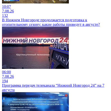
10:07
7.08.26
132
В Нижнем Новгороде продолжается подготовка к
отопительному сезону: какие работы проведут в августе?
06:00
7.08.26
194
Программа передач телеканала “Нижний Новгород 24” на 7
августа