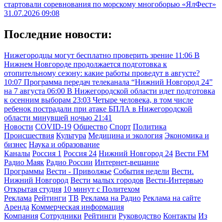
стартовали соревнования по морскому многоборью «ЯлФест»
31.07.2026 09:08
Последние новости:
Нижегородцы могут бесплатно проверить зрение
11:06
В
Нижнем Новгороде продолжается подготовка к
отопительному сезону: какие работы проведут в августе?
10:07
Программа передач телеканала “Нижний Новгород 24”
на 7 августа
06:00
В Нижегородской области идет подготовка
к осенним выборам
23:03
Четыре человека, в том числе
ребенок пострадали при атаке БПЛА в Нижегородской
области минувшей ночью
21:41
Новости
COVID-19
Общество
Спорт
Политика
Происшествия
Культура
Медицина и экология
Экономика и
бизнес
Наука и образование
Каналы
Россия 1
Россия 24
Нижний Новгород 24
Вести FM
Радио Маяк
Радио России
Интернет-вещание
Программы
Вести - Приволжье
События недели
Вести.
Нижний Новгород
Вести малых городов
Вести-Интервью
Открытая студия
10 минут с Политехом
Реклама
Рейтинги
ТВ
Реклама на Радио
Реклама на сайте
Аренда
Коммерческая информация
Компания
Сотрудники
Рейтинги
Руководство
Контакты
Из