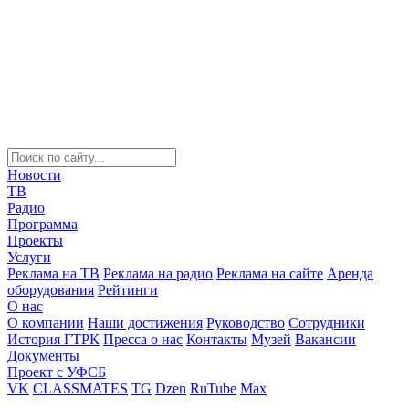
Новости
ТВ
Радио
Программа
Проекты
Услуги
Реклама на ТВ
Реклама на радио
Реклама на сайте
Аренда
оборудования
Рейтинги
О нас
О компании
Наши достижения
Руководство
Сотрудники
История ГТРК
Пресса о нас
Контакты
Музей
Вакансии
Документы
Проект с УФСБ
VK
CLASSMATES
TG
Dzen
RuTube
Max