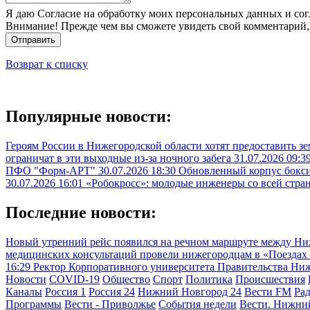
Я даю Согласие на обработку моих персональных данных и сог
Внимание! Прежде чем вы сможете увидеть свой комментарий,
Отправить
Возврат к списку
Популярные новости:
Героям России в Нижегородской области хотят предоставить з
ограничат в эти выходные из-за ночного забега
31.07.2026 09:3
ПФО "Форм-АРТ"
30.07.2026 18:30
Обновленный корпус бокси
30.07.2026 16:01
«Робокросс»: молодые инженеры со всей стра
Последние новости:
Новый утренний рейс появился на речном маршруте между Н
медицинских консультаций провели нижегородцам в «Поездах з
16:29
Ректор Корпоративного университета Правительства Ни
Новости
COVID-19
Общество
Спорт
Политика
Происшествия
Каналы
Россия 1
Россия 24
Нижний Новгород 24
Вести FM
Ра
Программы
Вести - Приволжье
События недели
Вести. Нижни