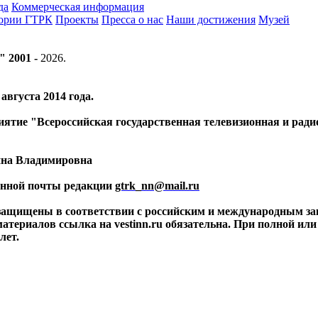
да
Коммерческая информация
тории ГТРК
Проекты
Пресса о нас
Наши достижения
Музей
" 2001 -
2026
.
вгуста 2014 года.
риятие "Всероссийская государственная телевизионная и ра
ина Владимировна
ронной почты редакции
gtrk_nn@mail.ru
 защищены в соответствии с российским и международным за
материалов ссылка на vestinn.ru обязательна. При полной ил
лет.