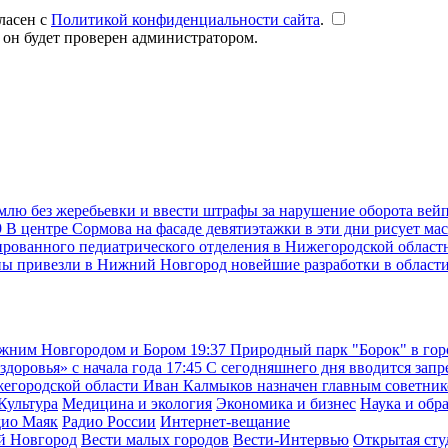
ласен с
Политикой конфиденциальности сайта
.
 он будет проверен администратором.
емлю без жеребьевки и ввести штрафы за нарушение оборота вей
9
В центре Сормова на фасаде девятиэтажки в эти дни рисует ма
рованного педиатрического отделения в Нижегородской областн
ны привезли в Нижний Новгород новейшие разработки в област
ижним Новгородом и Бором
19:37
Природный парк "Борок" в гор
доровья» с начала года
17:45
С сегодняшнего дня вводится запр
жегородской области Иван Калмыков назначен главным советни
Культура
Медицина и экология
Экономика и бизнес
Наука и обр
дио Маяк
Радио России
Интернет-вещание
й Новгород
Вести малых городов
Вести-Интервью
Открытая сту