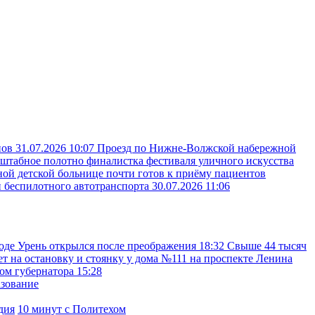
пов
31.07.2026 10:07
Проезд по Нижне-Волжской набережной
сштабное полотно финалистка фестиваля уличного искусства
ой детской больнице почти готов к приёму пациентов
и беспилотного автотранспорта
30.07.2026 11:06
оде Урень открылся после преображения
18:32
Свыше 44 тысяч
ет на остановку и стоянку у дома №111 на проспекте Ленина
ком губернатора
15:28
азование
дия
10 минут с Политехом