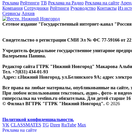
Реклама
Рейтинги
ТВ
Реклама на Радио
Реклама на сайте
Арен
Компания
Сотрудники
Рейтинги
Руководство
Контакты
Из ис
Сервисы
Архив
Сетевое издание "Государственный интернет-канал "Россия
Свидетельство о регистрации СМИ Эл № ФС 77-59166 от 22 а
Учредитель федеральное государственное унитарное предп
Валерьевна Панина.
Редактор сайта ГТРК "Нижний Новгород" Макарова Альб
Тел. +7(831) 434-01-93
Адрес: г.Нижний Новгород, ул.Белинского 9А; адрес элект
Все права на любые материалы, опубликованные на сайте,
При любом использовании текстовых, аудио-, фото- и видео
гиперссылка на vestinn.ru обязательна. Для детей старше 16 
© Филиал ВГТРК "ГТРК "Нижний Новгород". ©
2026
Политикой конфиденциальности.
VK
CLASSMATES
TG
Dzen
RuTube
Max
Реклама на сайте