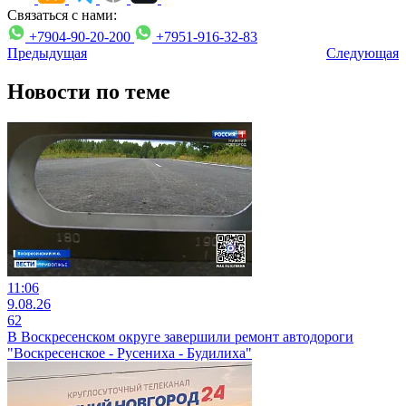
Связаться с нами:
+7904-90-20-200
+7951-916-32-83
Предыдущая
Следующая
Новости по теме
11:06
9.08.26
62
В Воскресенском округе завершили ремонт автодороги
"Воскресенское - Русениха - Будилиха"