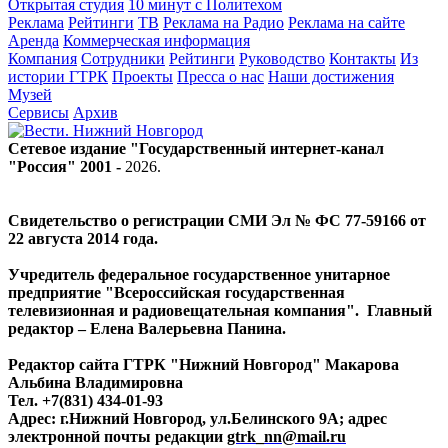
Открытая студия
10 минут с Политехом
Реклама
Рейтинги
ТВ
Реклама на Радио
Реклама на сайте
Аренда
Коммерческая информация
Компания
Сотрудники
Рейтинги
Руководство
Контакты
Из
истории ГТРК
Проекты
Пресса о нас
Наши достижения
Музей
Сервисы
Архив
Сетевое издание "Государственный интернет-канал
"Россия" 2001 -
2026
.
Свидетельство о регистрации СМИ Эл № ФС 77-59166 от
22 августа 2014 года.
Учредитель федеральное государственное унитарное
предприятие "Всероссийская государственная
телевизионная и радиовещательная компания". Главный
редактор – Елена Валерьевна Панина.
Редактор сайта ГТРК "Нижний Новгород" Макарова
Альбина Владимировна
Тел. +7(831) 434-01-93
Адрес: г.Нижний Новгород, ул.Белинского 9А; адрес
электронной почты редакции
gtrk_nn@mail.ru