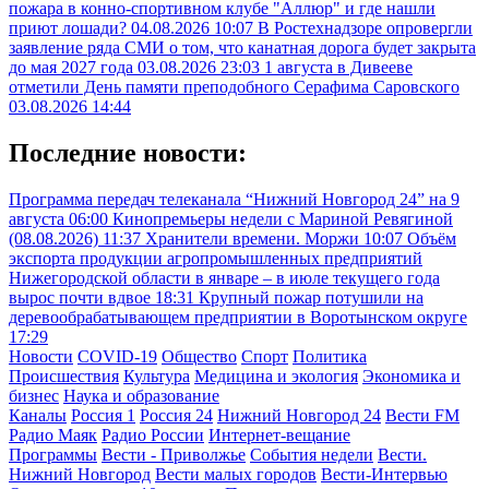
пожара в конно-спортивном клубе "Аллюр" и где нашли
приют лошади?
04.08.2026 10:07
В Ростехнадзоре опровергли
заявление ряда СМИ о том, что канатная дорога будет закрыта
до мая 2027 года
03.08.2026 23:03
1 августа в Дивееве
отметили День памяти преподобного Серафима Саровского
03.08.2026 14:44
Последние новости:
Программа передач телеканала “Нижний Новгород 24” на 9
августа
06:00
Кинопремьеры недели с Мариной Ревягиной
(08.08.2026)
11:37
Хранители времени. Моржи
10:07
Объём
экспорта продукции агропромышленных предприятий
Нижегородской области в январе – в июле текущего года
вырос почти вдвое
18:31
Крупный пожар потушили на
деревообрабатывающем предприятии в Воротынском округе
17:29
Новости
COVID-19
Общество
Спорт
Политика
Происшествия
Культура
Медицина и экология
Экономика и
бизнес
Наука и образование
Каналы
Россия 1
Россия 24
Нижний Новгород 24
Вести FM
Радио Маяк
Радио России
Интернет-вещание
Программы
Вести - Приволжье
События недели
Вести.
Нижний Новгород
Вести малых городов
Вести-Интервью