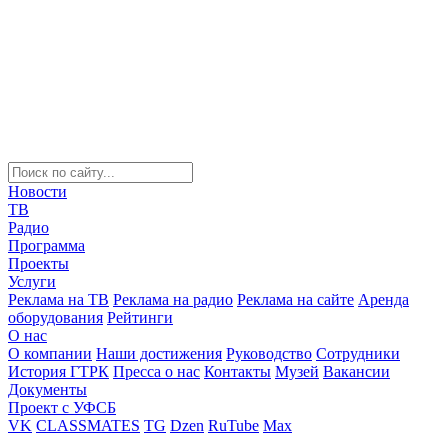
Новости
ТВ
Радио
Программа
Проекты
Услуги
Реклама на ТВ
Реклама на радио
Реклама на сайте
Аренда
оборудования
Рейтинги
О нас
О компании
Наши достижения
Руководство
Сотрудники
История ГТРК
Пресса о нас
Контакты
Музей
Вакансии
Документы
Проект с УФСБ
VK
CLASSMATES
TG
Dzen
RuTube
Max