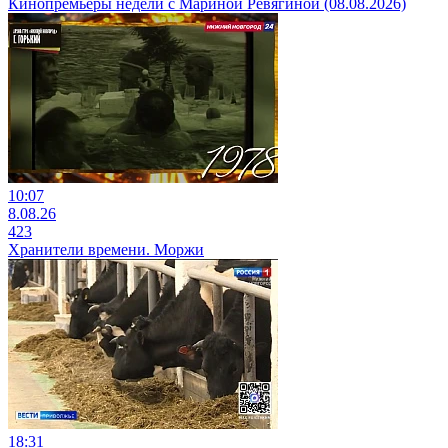
Кинопремьеры недели с Мариной Ревягиной (08.08.2026)
10:07
8.08.26
423
Хранители времени. Моржи
18:31