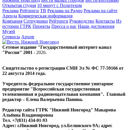
Нижний Новгород
Вести малых городов
Вести-Интервью
Открытая студия
10 минут с Политехом
Реклама
Рейтинги
ТВ
Реклама на Радио
Реклама на сайте
Аренда
Коммерческая информация
Компания
Сотрудники
Рейтинги
Руководство
Контакты
Из
истории ГТРК
Проекты
Пресса о нас
Наши достижения
Музей
Сервисы
Архив
Сетевое издание "Государственный интернет-канал
"Россия" 2001 -
2026
.
Свидетельство о регистрации СМИ Эл № ФС 77-59166 от
22 августа 2014 года.
Учредитель федеральное государственное унитарное
предприятие "Всероссийская государственная
телевизионная и радиовещательная компания". Главный
редактор – Елена Валерьевна Панина.
Редактор сайта ГТРК "Нижний Новгород" Макарова
Альбина Владимировна
Тел. +7(831) 434-01-93
Адрес: г.Нижний Новгород, ул.Белинского 9А; адрес