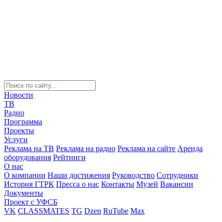
Новости
ТВ
Радио
Программа
Проекты
Услуги
Реклама на ТВ
Реклама на радио
Реклама на сайте
Аренда
оборудования
Рейтинги
О нас
О компании
Наши достижения
Руководство
Сотрудники
История ГТРК
Пресса о нас
Контакты
Музей
Вакансии
Документы
Проект с УФСБ
VK
CLASSMATES
TG
Dzen
RuTube
Max