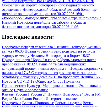
уличного искусства ПФО "Форм-АРТ"
30.07.2026 18:30
Обновленный корпус боксированного педиатрического
отделения в Нижегородской областной детской больнице
почти готов к приёму пациентов
30.07.2026 16:01
«Робокросс»: молодые инженеры со всей страны привезли в
Нижний Новгород новейшие разработки в области
беспилотного автотранспорта
30.07.2026 11:06
Последние новости:
Программа передач телеканала “Нижний Новгород 24” на 6
августа
06:00
Новый утренний рейс появился на речном
маршруте между Нижним Новгородом и Бором
19:37
Природный парк "Борок" в городе Урень открылся после
преображения
18:32
Свыше 44 тысяч медицинских
консультаций провели нижегородцам в «Поездах здоровья» с
начала года
17:45
С сегодняшнего дня вводится запрет на
остановку и стоянку у дома №111 на проспекте Ленина
16:29
Новости
COVID-19
Общество
Спорт
Политика
Происшествия
Культура
Медицина и экология
Экономика и
бизнес
Наука и образование
Каналы
Россия 1
Россия 24
Нижний Новгород 24
Вести FM
Радио Маяк
Радио России
Интернет-вещание
Программы
Вести - Приволжье
События недели
Вести.