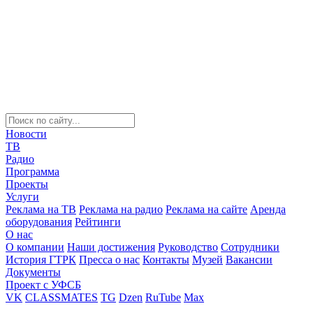
Новости
ТВ
Радио
Программа
Проекты
Услуги
Реклама на ТВ
Реклама на радио
Реклама на сайте
Аренда
оборудования
Рейтинги
О нас
О компании
Наши достижения
Руководство
Сотрудники
История ГТРК
Пресса о нас
Контакты
Музей
Вакансии
Документы
Проект с УФСБ
VK
CLASSMATES
TG
Dzen
RuTube
Max