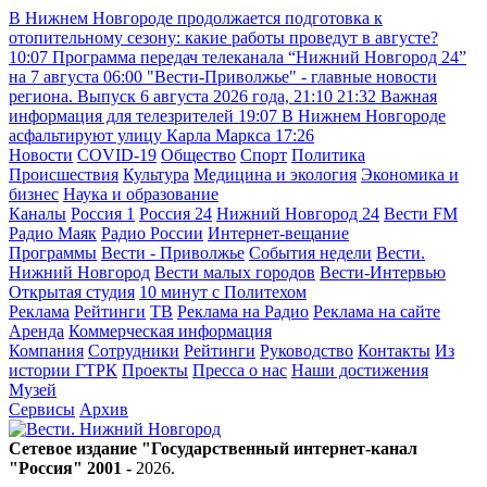
В Нижнем Новгороде продолжается подготовка к
отопительному сезону: какие работы проведут в августе?
10:07
Программа передач телеканала “Нижний Новгород 24”
на 7 августа
06:00
"Вести-Приволжье" - главные новости
региона. Выпуск 6 августа 2026 года, 21:10
21:32
Важная
информация для телезрителей
19:07
В Нижнем Новгороде
асфальтируют улицу Карла Маркса
17:26
Новости
COVID-19
Общество
Спорт
Политика
Происшествия
Культура
Медицина и экология
Экономика и
бизнес
Наука и образование
Каналы
Россия 1
Россия 24
Нижний Новгород 24
Вести FM
Радио Маяк
Радио России
Интернет-вещание
Программы
Вести - Приволжье
События недели
Вести.
Нижний Новгород
Вести малых городов
Вести-Интервью
Открытая студия
10 минут с Политехом
Реклама
Рейтинги
ТВ
Реклама на Радио
Реклама на сайте
Аренда
Коммерческая информация
Компания
Сотрудники
Рейтинги
Руководство
Контакты
Из
истории ГТРК
Проекты
Пресса о нас
Наши достижения
Музей
Сервисы
Архив
Сетевое издание "Государственный интернет-канал
"Россия" 2001 -
2026
.