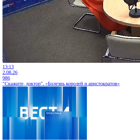
13:13
2.08.26
986
"Скажите, доктор". «Болезнь королей и аристократов»