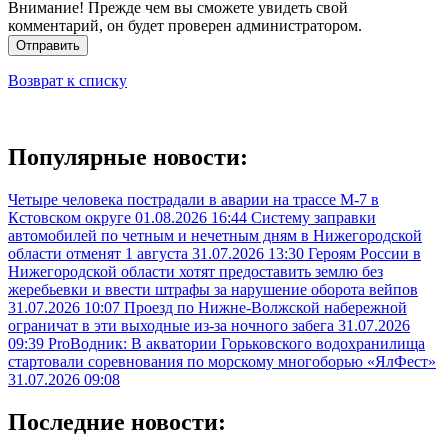
Внимание! Прежде чем вы сможете увидеть свой
комментарий, он будет проверен администратором.
Отправить
Возврат к списку
Популярные новости:
Четыре человека пострадали в аварии на трассе М-7 в
Кстовском округе
01.08.2026 16:44
Систему заправки
автомобилей по четным и нечетным дням в Нижегородской
области отменят 1 августа
31.07.2026 13:30
Героям России в
Нижегородской области хотят предоставить землю без
жеребьевки и ввести штрафы за нарушение оборота вейпов
31.07.2026 10:07
Проезд по Нижне-Волжской набережной
ограничат в эти выходные из-за ночного забега
31.07.2026
09:39
ProВодник: В акватории Горьковского водохранилища
стартовали соревнования по морскому многоборью «ЯлФест»
31.07.2026 09:08
Последние новости: