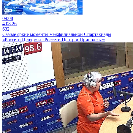
09:08
4.08.26
632
Самые яркие моменты межфилиальной Спартакиады
«Россети Центр» и «Россети Центр и Приволжье»