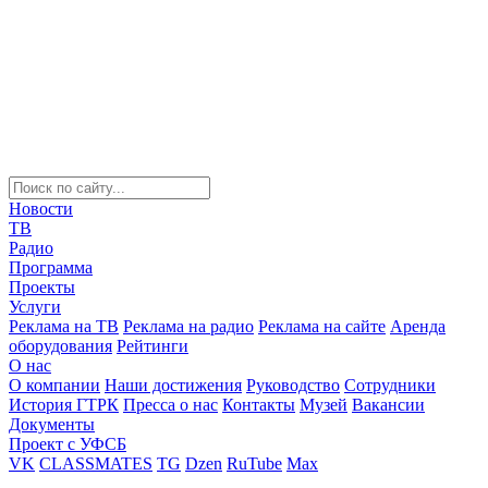
Новости
ТВ
Радио
Программа
Проекты
Услуги
Реклама на ТВ
Реклама на радио
Реклама на сайте
Аренда
оборудования
Рейтинги
О нас
О компании
Наши достижения
Руководство
Сотрудники
История ГТРК
Пресса о нас
Контакты
Музей
Вакансии
Документы
Проект с УФСБ
VK
CLASSMATES
TG
Dzen
RuTube
Max