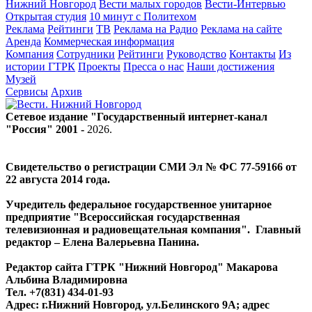
Нижний Новгород
Вести малых городов
Вести-Интервью
Открытая студия
10 минут с Политехом
Реклама
Рейтинги
ТВ
Реклама на Радио
Реклама на сайте
Аренда
Коммерческая информация
Компания
Сотрудники
Рейтинги
Руководство
Контакты
Из
истории ГТРК
Проекты
Пресса о нас
Наши достижения
Музей
Сервисы
Архив
Сетевое издание "Государственный интернет-канал
"Россия" 2001 -
2026
.
Свидетельство о регистрации СМИ Эл № ФС 77-59166 от
22 августа 2014 года.
Учредитель федеральное государственное унитарное
предприятие "Всероссийская государственная
телевизионная и радиовещательная компания". Главный
редактор – Елена Валерьевна Панина.
Редактор сайта ГТРК "Нижний Новгород" Макарова
Альбина Владимировна
Тел. +7(831) 434-01-93
Адрес: г.Нижний Новгород, ул.Белинского 9А; адрес