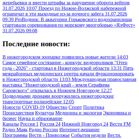
жеребьевки и ввести штрафы за нарушение оборота вейпов
31.07.2026 10:07
Проезд по Нижне-Волжской набережной
ограничат в эти выходные из-за ночного забега
31.07.2026
09:39
ProВодник: В акватории Горьковского водохранилища
стартовали соревнования по морскому многоборью «ЯлФест»
31.07.2026 09:08
Последние новости:
В нижегородском зоопарке появились новые жители
14:03
Самое семейное состязание - конкурс видеороликов "Отец
года - 2026" - стартовал в Нижегородской области
13:31
Пять
межрайонных медицинских центра начали функционировать
в Нижегородской области
13:03
Международная православная
выставка "Нижегородский край - земля Серафима
Саровского" открылась в Нижнем Новгороде
12:27
Подводными дронами вооружились нижегородские
транспортные полицейские
12:05
Новости
COVID-19
Общество
Спорт
Политика
Происшествия
Культура
Медицина и экология
Экономика и
бизнес
Наука и образование
Каналы
Россия 1
Россия 24
Нижний Новгород 24
Вести FM
Радио Маяк
Радио России
Интернет-вещание
Программы
Вести - Приволжье
События недели
Вести.