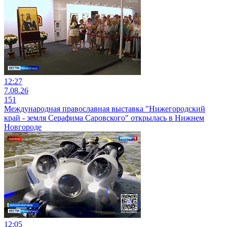
12:27
7.08.26
151
Международная православная выставка "Нижегородский
край - земля Серафима Саровского" открылась в Нижнем
Новгороде
12:05