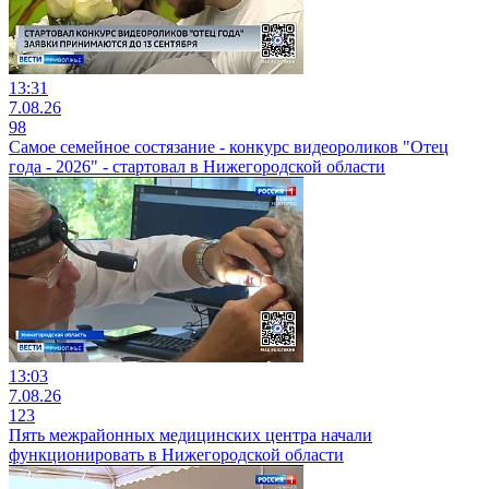
13:31
7.08.26
98
Самое семейное состязание - конкурс видеороликов "Отец
года - 2026" - стартовал в Нижегородской области
13:03
7.08.26
123
Пять межрайонных медицинских центра начали
функционировать в Нижегородской области