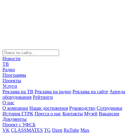
Новости
ТВ
Радио
Программа
Проекты
Услуги
Реклама на ТВ
Реклама на радио
Реклама на сайте
Аренда
оборудования
Рейтинги
О нас
О компании
Наши достижения
Руководство
Сотрудники
История ГТРК
Пресса о нас
Контакты
Музей
Вакансии
Документы
Проект с УФСБ
VK
CLASSMATES
TG
Dzen
RuTube
Max