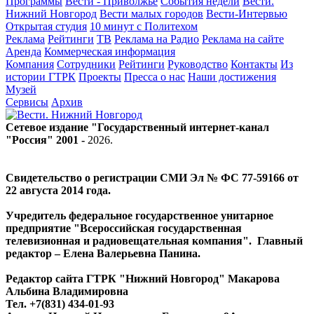
Программы
Вести - Приволжье
События недели
Вести.
Нижний Новгород
Вести малых городов
Вести-Интервью
Открытая студия
10 минут с Политехом
Реклама
Рейтинги
ТВ
Реклама на Радио
Реклама на сайте
Аренда
Коммерческая информация
Компания
Сотрудники
Рейтинги
Руководство
Контакты
Из
истории ГТРК
Проекты
Пресса о нас
Наши достижения
Музей
Сервисы
Архив
Сетевое издание "Государственный интернет-канал
"Россия" 2001 -
2026
.
Свидетельство о регистрации СМИ Эл № ФС 77-59166 от
22 августа 2014 года.
Учредитель федеральное государственное унитарное
предприятие "Всероссийская государственная
телевизионная и радиовещательная компания". Главный
редактор – Елена Валерьевна Панина.
Редактор сайта ГТРК "Нижний Новгород" Макарова
Альбина Владимировна
Тел. +7(831) 434-01-93