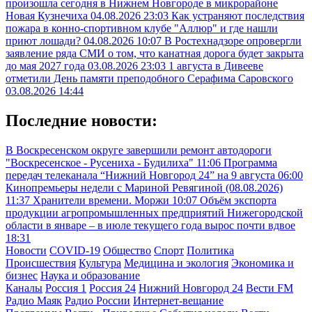
произошла сегодня в Нижнем Новгороде в микрорайоне
Новая Кузнечиха
04.08.2026 23:03
Как устраняют последствия
пожара в конно-спортивном клубе "Аллюр" и где нашли
приют лошади?
04.08.2026 10:07
В Ростехнадзоре опровергли
заявление ряда СМИ о том, что канатная дорога будет закрыта
до мая 2027 года
03.08.2026 23:03
1 августа в Дивееве
отметили День памяти преподобного Серафима Саровского
03.08.2026 14:44
Последние новости:
В Воскресенском округе завершили ремонт автодороги
"Воскресенское - Русениха - Будилиха"
11:06
Программа
передач телеканала “Нижний Новгород 24” на 9 августа
06:00
Кинопремьеры недели с Мариной Ревягиной (08.08.2026)
11:37
Хранители времени. Моржи
10:07
Объём экспорта
продукции агропромышленных предприятий Нижегородской
области в январе – в июле текущего года вырос почти вдвое
18:31
Новости
COVID-19
Общество
Спорт
Политика
Происшествия
Культура
Медицина и экология
Экономика и
бизнес
Наука и образование
Каналы
Россия 1
Россия 24
Нижний Новгород 24
Вести FM
Радио Маяк
Радио России
Интернет-вещание