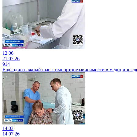
12:06
21.07.26
914
Ещё один важный шаг к импортонезависимости в медицине сд
14:03
14.07.26