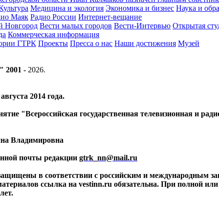
Культура
Медицина и экология
Экономика и бизнес
Наука и обр
дио Маяк
Радио России
Интернет-вещание
й Новгород
Вести малых городов
Вести-Интервью
Открытая сту
да
Коммерческая информация
тории ГТРК
Проекты
Пресса о нас
Наши достижения
Музей
" 2001 -
2026
.
вгуста 2014 года.
риятие "Всероссийская государственная телевизионная и ра
ина Владимировна
ронной почты редакции
gtrk_nn@mail.ru
 защищены в соответствии с российским и международным за
материалов ссылка на vestinn.ru обязательна. При полной ил
лет.