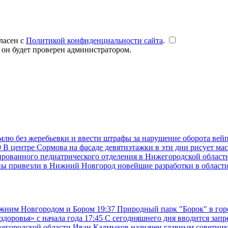
ласен с
Политикой конфиденциальности сайта
.
 он будет проверен администратором.
емлю без жеребьевки и ввести штрафы за нарушение оборота вей
9
В центре Сормова на фасаде девятиэтажки в эти дни рисует ма
рованного педиатрического отделения в Нижегородской областн
ны привезли в Нижний Новгород новейшие разработки в област
ижним Новгородом и Бором
19:37
Природный парк "Борок" в гор
доровья» с начала года
17:45
С сегодняшнего дня вводится запр
жегородской области Иван Калмыков назначен главным советни