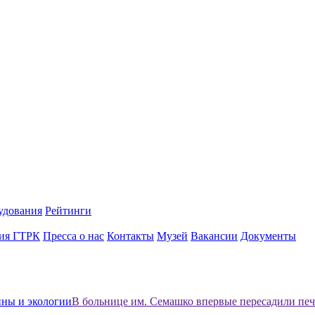
удования
Рейтинги
ия ГТРК
Пресса о нас
Контакты
Музей
Вакансии
Документы
ны и экологии
В больнице им. Семашко впервые пересадили печ