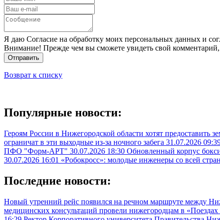
Я даю Согласие на обработку моих персональных данных и сог
Внимание! Прежде чем вы сможете увидеть свой комментарий,
Отправить
Возврат к списку
Популярные новости:
Героям России в Нижегородской области хотят предоставить з
ограничат в эти выходные из-за ночного забега
31.07.2026 09:3
ПФО "Форм-АРТ"
30.07.2026 18:30
Обновленный корпус бокси
30.07.2026 16:01
«Робокросс»: молодые инженеры со всей стра
Последние новости:
Новый утренний рейс появился на речном маршруте между Н
медицинских консультаций провели нижегородцам в «Поездах з
16:29
Ректор Корпоративного университета Правительства Ни