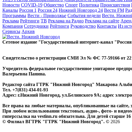
Новости
COVID-19
Общество
Спорт
Политика
Происшествия
Каналы
Россия 1
Россия 24
Нижний Новгород 24
Вести FM
Ра
Программы
Вести - Приволжье
События недели
Вести. Нижни
Реклама
Рейтинги
ТВ
Реклама на Радио
Реклама на сайте
Арен
Компания
Сотрудники
Рейтинги
Руководство
Контакты
Из ис
Сервисы
Архив
Сетевое издание "Государственный интернет-канал "Россия
Свидетельство о регистрации СМИ Эл № ФС 77-59166 от 22 а
Учредитель федеральное государственное унитарное предп
Валерьевна Панина.
Редактор сайта ГТРК "Нижний Новгород" Макарова Альб
Тел. +7(831) 434-01-93
Адрес: г.Нижний Новгород, ул.Белинского 9А; адрес элект
Все права на любые материалы, опубликованные на сайте,
При любом использовании текстовых, аудио-, фото- и видео
гиперссылка на vestinn.ru обязательна. Для детей старше 16 
© Филиал ВГТРК "ГТРК "Нижний Новгород". ©
2026