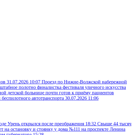
пов
31.07.2026 10:07
Проезд по Нижне-Волжской набережной
сштабное полотно финалистка фестиваля уличного искусства
ой детской больнице почти готов к приёму пациентов
и беспилотного автотранспорта
30.07.2026 11:06
оде Урень открылся после преображения
18:32
Свыше 44 тысяч
ет на остановку и стоянку у дома №111 на проспекте Ленина
ком губернатора
15:28