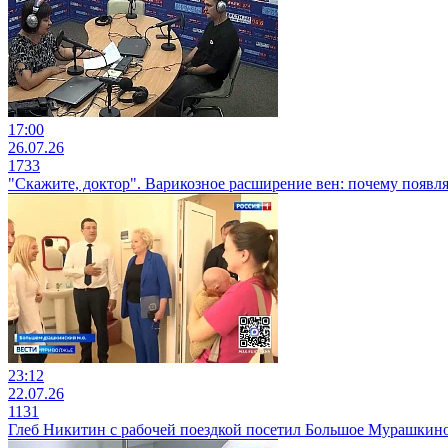
17:00
26.07.26
1733
"Скажите, доктор". Варикозное расширение вен: почему появляе
23:12
22.07.26
1131
Глеб Никитин с рабочей поездкой посетил Большое Мурашкин