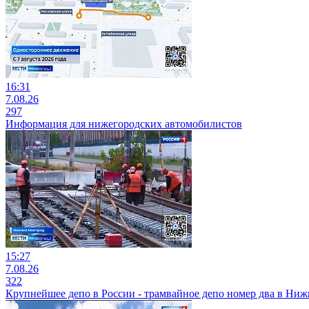
16:31
7.08.26
297
Информация для нижегородских автомобилистов
15:27
7.08.26
322
Крупнейшее депо в России - трамвайное депо номер два в Ни