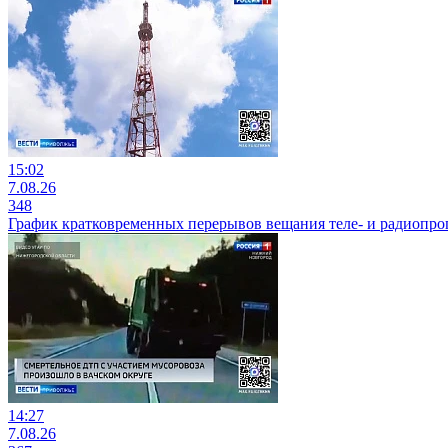
15:02
7.08.26
348
График кратковременных перерывов вещания теле- и радиопр
14:27
7.08.26