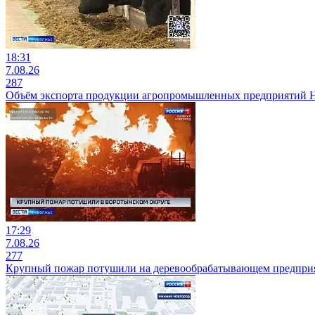
18:31
7.08.26
287
Объём экспорта продукции агропромышленных предприятий Ниж
17:29
7.08.26
277
Крупный пожар потушили на деревообрабатывающем предприя