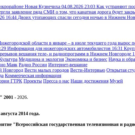
микрорайоне Новая Кузнечиха
04.08.2026 23:03
Как устраняют по
ргли заявление ряда СМИ о том, что канатная дорога будет закр
26 16:44
Двоих утопающих спасли сегодня ночью в Нижнем Но
жегородской области в январе – в июле текущего года вырос п
:29
Информация для нижегородских автомобилистов
16:31
Круп
рерывов вещания теле- и радиопрограмм в Нижнем Новгороде
1
Культура
Медицина и экология
Экономика и бизнес
Наука и обр
дио Маяк
Радио России
Интернет-вещание
й Новгород
Вести малых городов
Вести-Интервью
Открытая сту
да
Коммерческая информация
тории ГТРК
Проекты
Пресса о нас
Наши достижения
Музей
" 2001 -
2026
.
вгуста 2014 года.
риятие "Всероссийская государственная телевизионная и ра