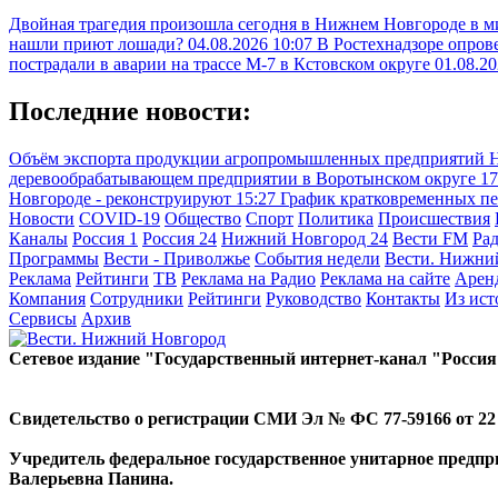
Двойная трагедия произошла сегодня в Нижнем Новгороде в 
нашли приют лошади?
04.08.2026 10:07
В Ростехнадзоре опрове
пострадали в аварии на трассе М-7 в Кстовском округе
01.08.20
Последние новости:
Объём экспорта продукции агропромышленных предприятий Ни
деревообрабатывающем предприятии в Воротынском округе
17
Новгороде - реконструируют
15:27
График кратковременных пе
Новости
COVID-19
Общество
Спорт
Политика
Происшествия
Каналы
Россия 1
Россия 24
Нижний Новгород 24
Вести FM
Ра
Программы
Вести - Приволжье
События недели
Вести. Нижни
Реклама
Рейтинги
ТВ
Реклама на Радио
Реклама на сайте
Арен
Компания
Сотрудники
Рейтинги
Руководство
Контакты
Из ис
Сервисы
Архив
Сетевое издание "Государственный интернет-канал "Россия
Свидетельство о регистрации СМИ Эл № ФС 77-59166 от 22 а
Учредитель федеральное государственное унитарное предп
Валерьевна Панина.