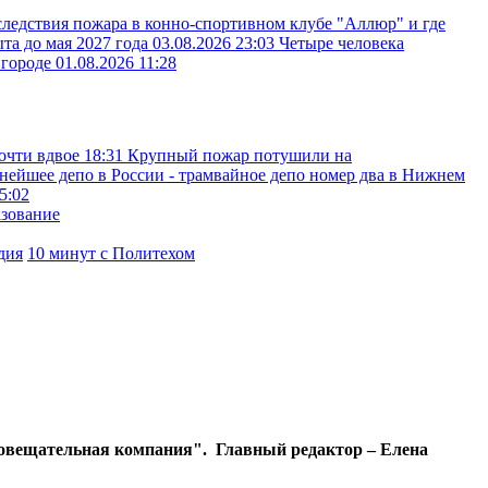
следствия пожара в конно-спортивном клубе "Аллюр" и где
ыта до мая 2027 года
03.08.2026 23:03
Четыре человека
вгороде
01.08.2026 11:28
очти вдвое
18:31
Крупный пожар потушили на
нейшее депо в России - трамвайное депо номер два в Нижнем
5:02
азование
дия
10 минут с Политехом
диовещательная компания". Главный редактор – Елена