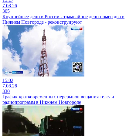
15:27
7.08.26
305
Крупнейшее депо в России - трамвайное депо номер два в
Нижнем Новгороде - реконструируют
15:02
7.08.26
330
График кратковременных перерывов вещания теле- и
радиопрограмм в Нижнем Новгороде