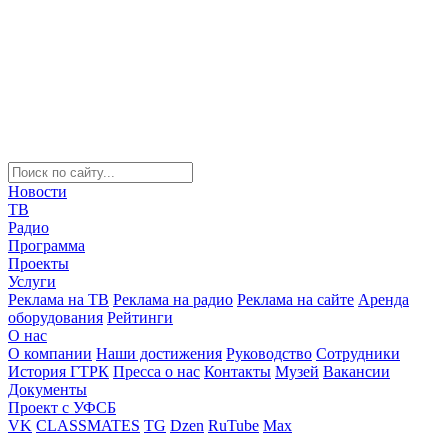
Новости
ТВ
Радио
Программа
Проекты
Услуги
Реклама на ТВ
Реклама на радио
Реклама на сайте
Аренда
оборудования
Рейтинги
О нас
О компании
Наши достижения
Руководство
Сотрудники
История ГТРК
Пресса о нас
Контакты
Музей
Вакансии
Документы
Проект с УФСБ
VK
CLASSMATES
TG
Dzen
RuTube
Max