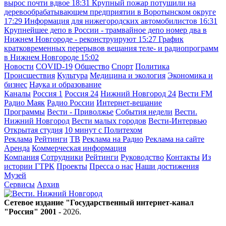
вырос почти вдвое
18:31
Крупный пожар потушили на
деревообрабатывающем предприятии в Воротынском округе
17:29
Информация для нижегородских автомобилистов
16:31
Крупнейшее депо в России - трамвайное депо номер два в
Нижнем Новгороде - реконструируют
15:27
График
кратковременных перерывов вещания теле- и радиопрограмм
в Нижнем Новгороде
15:02
Новости
COVID-19
Общество
Спорт
Политика
Происшествия
Культура
Медицина и экология
Экономика и
бизнес
Наука и образование
Каналы
Россия 1
Россия 24
Нижний Новгород 24
Вести FM
Радио Маяк
Радио России
Интернет-вещание
Программы
Вести - Приволжье
События недели
Вести.
Нижний Новгород
Вести малых городов
Вести-Интервью
Открытая студия
10 минут с Политехом
Реклама
Рейтинги
ТВ
Реклама на Радио
Реклама на сайте
Аренда
Коммерческая информация
Компания
Сотрудники
Рейтинги
Руководство
Контакты
Из
истории ГТРК
Проекты
Пресса о нас
Наши достижения
Музей
Сервисы
Архив
Сетевое издание "Государственный интернет-канал
"Россия" 2001 -
2026
.