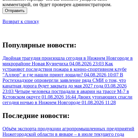
комментарий, он будет проверен администратором.
Отправить
Возврат к списку
Популярные новости:
Двойная трагедия произошла сегодня в Нижнем Новгороде в
микрорайоне Новая Кузнечиха
04.08.2026 23:03
Как
устраняют последствия пожара в конно-спортивном клубе
"Аллюр" и где нашли приют лошади?
04.08.2026 10:07
В
Ростехнадзоре опровергли заявление ряда СМИ о том, что
канатная дорога будет закрыта до мая 2027 года
03.08.2026
23:03
Четыре человека пострадали в аварии на трассе М-7 в
Кстовском округе
01.08.2026 16:44
Двоих утопающих спасли
сегодня ночью в Нижнем Новгороде
01.08.2026 11:28
Последние новости:
Объём экспорта продукции агропромышленных предприятий
Нижегородской области в январе – в июле текущего года