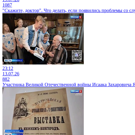
1087
"Скажите, доктор". Что делать, если появились проблемы со сл
23:12
13.07.26
882
Участника Великой Отечественной войны Исаака Захаровича Я