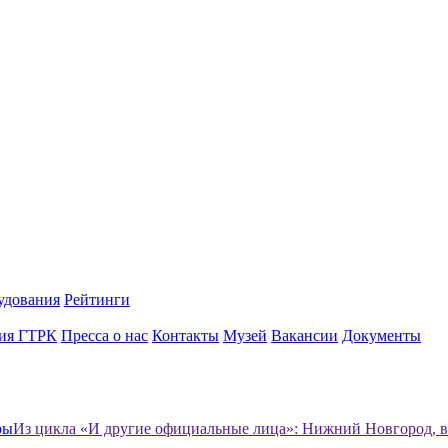
удования
Рейтинги
ия ГТРК
Пресса о нас
Контакты
Музей
Вакансии
Документы
ры
Из цикла «И другие официальные лица»: Нижний Новгород, 