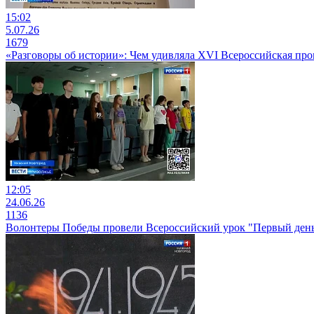
15:02
5.07.26
1679
«Разговоры об истории»: Чем удивляла XVI Всероссийская про
12:05
24.06.26
1136
Волонтеры Победы провели Всероссийский урок "Первый день