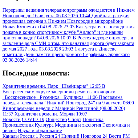
Перерывы вещания телерадиопрограмм ожидаются в Нижнем
Новгороде до 16 августа
06.08.2026 10:44
Двойная трагедия
произошла сегодня в Нижнем Новгороде в микрорайоне
Новая Кузнечиха
04.08.2026 23:03
Как устраняют последствия
пожара в конно-спортивном клубе "Аллюр" и где нашли
приют лошади?
04.08.2026 10:07
В Ростехнадзоре опровергли
заявление ряда СМИ о том, что канатная дорога будет закрыта
до мая 2027 года
03.08.2026 23:03
1 августа в Дивееве
отметили День памяти преподобного Серафима Саровского
03.08.2026 14:44
Последние новости:
Хранители времени. Парк "Швейцария"
12:05
В
Воскресенском округе завершили ремонт автодороги
"Воскресенское - Русениха - Будилиха"
11:06
Программа
передач телеканала “Нижний Новгород 24” на 9 августа
06:00
Кинопремьеры недели с Мариной Ревягиной (08.08.2026)
11:37
Хранители времени. Моржи
10:07
Новости
COVID-19
Общество
Спорт
Политика
Происшествия
Культура
Медицина и экология
Экономика и
бизнес
Наука и образование
Каналы
Россия 1
Россия 24
Нижний Новгород 24
Вести FM