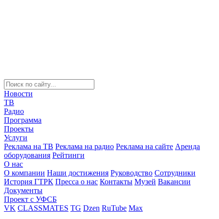
Новости
ТВ
Радио
Программа
Проекты
Услуги
Реклама на ТВ
Реклама на радио
Реклама на сайте
Аренда
оборудования
Рейтинги
О нас
О компании
Наши достижения
Руководство
Сотрудники
История ГТРК
Пресса о нас
Контакты
Музей
Вакансии
Документы
Проект с УФСБ
VK
CLASSMATES
TG
Dzen
RuTube
Max