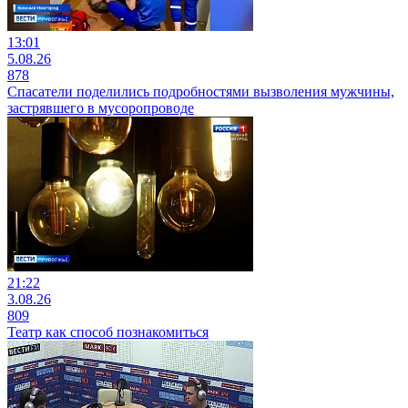
13:01
5.08.26
878
Спасатели поделились подробностями вызволения мужчины,
застрявшего в мусоропроводе
21:22
3.08.26
809
Театр как способ познакомиться