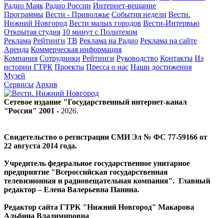
Радио Маяк
Радио России
Интернет-вещание
Программы
Вести - Приволжье
События недели
Вести.
Нижний Новгород
Вести малых городов
Вести-Интервью
Открытая студия
10 минут с Политехом
Реклама
Рейтинги
ТВ
Реклама на Радио
Реклама на сайте
Аренда
Коммерческая информация
Компания
Сотрудники
Рейтинги
Руководство
Контакты
Из
истории ГТРК
Проекты
Пресса о нас
Наши достижения
Музей
Сервисы
Архив
Сетевое издание "Государственный интернет-канал
"Россия" 2001 -
2026
.
Свидетельство о регистрации СМИ Эл № ФС 77-59166 от
22 августа 2014 года.
Учредитель федеральное государственное унитарное
предприятие "Всероссийская государственная
телевизионная и радиовещательная компания". Главный
редактор – Елена Валерьевна Панина.
Редактор сайта ГТРК "Нижний Новгород" Макарова
Альбина Владимировна