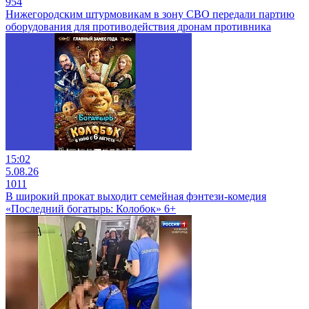
954
Нижегородским штурмовикам в зону СВО передали партию
оборудования для противодействия дронам противника
15:02
5.08.26
1011
В широкий прокат выходит семейная фэнтези-комедия
«Последний богатырь: Колобок» 6+