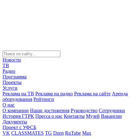
Новости
ТВ
Радио
Программа
Проекты
Услуги
Реклама на ТВ
Реклама на радио
Реклама на сайте
Аренда
оборудования
Рейтинги
О нас
О компании
Наши достижения
Руководство
Сотрудники
История ГТРК
Пресса о нас
Контакты
Музей
Вакансии
Документы
Проект с УФСБ
VK
CLASSMATES
TG
Dzen
RuTube
Max