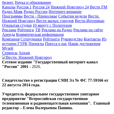
бизнес
Наука и образование
Каналы
Россия 1
Россия 24
Нижний Новгород 24
Вести FM
Радио Маяк
Радио России
Интернет-вещание
Программы
Вести - Приволжье
События недели
Вести.
Нижний Новгород
Вести малых городов
Вести-Интервью
Открытая студия
10 минут с Политехом
Реклама
Рейтинги
ТВ
Реклама на Радио
Реклама на сайте
Аренда
Коммерческая информация
Компания
Сотрудники
Рейтинги
Руководство
Контакты
Из
истории ГТРК
Проекты
Пресса о нас
Наши достижения
Музей
Сервисы
Архив
Сетевое издание "Государственный интернет-канал
"Россия" 2001 -
2026
.
Свидетельство о регистрации СМИ Эл № ФС 77-59166 от
22 августа 2014 года.
Учредитель федеральное государственное унитарное
предприятие "Всероссийская государственная
телевизионная и радиовещательная компания". Главный
редактор – Елена Валерьевна Панина.