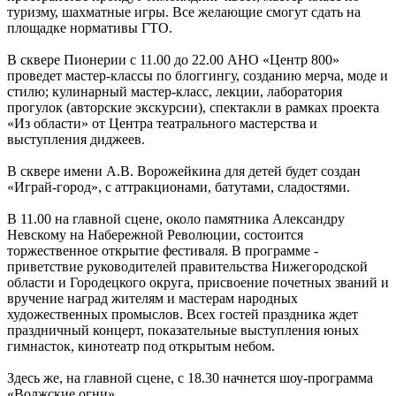
туризму, шахматные игры. Все желающие смогут сдать на
площадке нормативы ГТО.
В сквере Пионерии с 11.00 до 22.00 АНО «Центр 800»
проведет мастер-классы по блоггингу, созданию мерча, моде и
стилю; кулинарный мастер-класс, лекции, лаборатория
прогулок (авторские экскурсии), спектакли в рамках проекта
«Из области» от Центра театрального мастерства и
выступления диджеев.
В сквере имени А.В. Ворожейкина для детей будет создан
«Играй-город», с аттракционами, батутами, сладостями.
В 11.00 на главной сцене, около памятника Александру
Невскому на Набережной Революции, состоится
торжественное открытие фестиваля. В программе -
приветствие руководителей правительства Нижегородской
области и Городецкого округа, присвоение почетных званий и
вручение наград жителям и мастерам народных
художественных промыслов. Всех гостей праздника ждет
праздничный концерт, показательные выступления юных
гимнасток, кинотеатр под открытым небом.
Здесь же, на главной сцене, с 18.30 начнется шоу-программа
«Волжские огни».