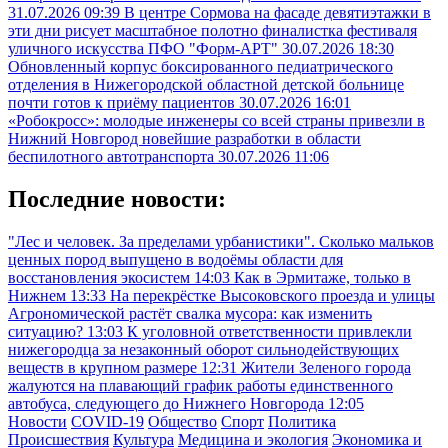
31.07.2026 09:39
В центре Сормова на фасаде девятиэтажки в
эти дни рисует масштабное полотно финалистка фестиваля
уличного искусства ПФО "Форм-АРТ"
30.07.2026 18:30
Обновленный корпус боксированного педиатрического
отделения в Нижегородской областной детской больнице
почти готов к приёму пациентов
30.07.2026 16:01
«Робокросс»: молодые инженеры со всей страны привезли в
Нижний Новгород новейшие разработки в области
беспилотного автотранспорта
30.07.2026 11:06
Последние новости:
"Лес и человек. За пределами урбанистики". Сколько мальков
ценных пород выпущено в водоёмы области для
восстановления экосистем
14:03
Как в Эрмитаже, только в
Нижнем
13:33
На перекрёстке Высоковского проезда и улицы
Агрономической растёт свалка мусора: как изменить
ситуацию?
13:03
К уголовной ответственности привлекли
нижегородца за незаконный оборот сильнодействующих
веществ в крупном размере
12:31
Жители Зеленого города
жалуются на плавающий график работы единственного
автобуса, следующего до Нижнего Новгорода
12:05
Новости
COVID-19
Общество
Спорт
Политика
Происшествия
Культура
Медицина и экология
Экономика и