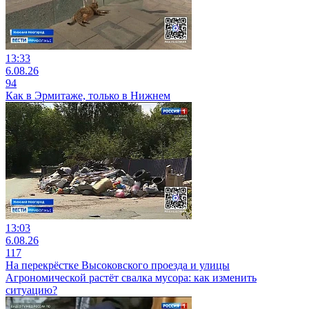
13:33
6.08.26
94
Как в Эрмитаже, только в Нижнем
13:03
6.08.26
117
На перекрёстке Высоковского проезда и улицы
Агрономической растёт свалка мусора: как изменить
ситуацию?