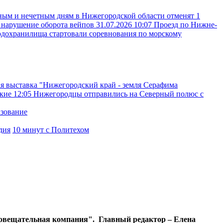
ным и нечетным дням в Нижегородской области отменят 1
а нарушение оборота вейпов
31.07.2026 10:07
Проезд по Нижне-
одохранилища стартовали соревнования по морскому
я выставка "Нижегородский край - земля Серафима
ские
12:05
Нижегородцы отправились на Северный полюс с
азование
дия
10 минут с Политехом
диовещательная компания". Главный редактор – Елена