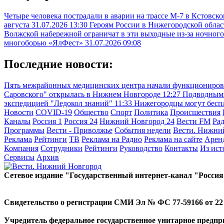
Четыре человека пострадали в аварии на трассе М-7 в Кстовск
августа
31.07.2026 13:30
Героям России в Нижегородской облас
Волжской набережной ограничат в эти выходные из-за ночного
многоборью «ЯлФест»
31.07.2026 09:08
Последние новости:
Пять межрайонных медицинских центра начали функциониров
Саровского" открылась в Нижнем Новгороде
12:27
Подводными
экспедицией "Ледокол знаний"
11:33
Нижегородцы могут бесп
Новости
COVID-19
Общество
Спорт
Политика
Происшествия
Каналы
Россия 1
Россия 24
Нижний Новгород 24
Вести FM
Ра
Программы
Вести - Приволжье
События недели
Вести. Нижни
Реклама
Рейтинги
ТВ
Реклама на Радио
Реклама на сайте
Арен
Компания
Сотрудники
Рейтинги
Руководство
Контакты
Из ис
Сервисы
Архив
Сетевое издание "Государственный интернет-канал "Россия
Свидетельство о регистрации СМИ Эл № ФС 77-59166 от 22 а
Учредитель федеральное государственное унитарное предп