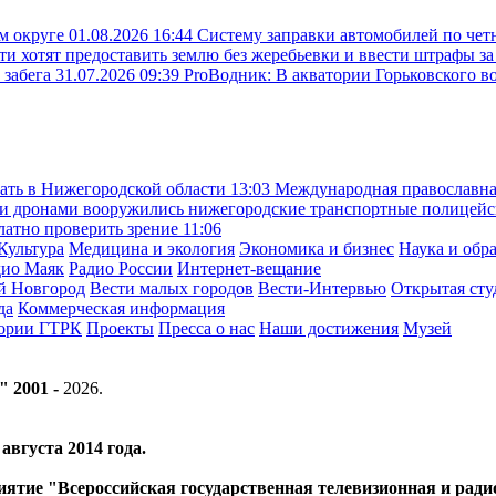
ом округе
01.08.2026 16:44
Систему заправки автомобилей по чет
ти хотят предоставить землю без жеребьевки и ввести штрафы з
 забега
31.07.2026 09:39
ProВодник: В акватории Горьковского в
ать в Нижегородской области
13:03
Международная православна
 дронами вооружились нижегородские транспортные полицей
латно проверить зрение
11:06
Культура
Медицина и экология
Экономика и бизнес
Наука и обр
дио Маяк
Радио России
Интернет-вещание
й Новгород
Вести малых городов
Вести-Интервью
Открытая сту
да
Коммерческая информация
тории ГТРК
Проекты
Пресса о нас
Наши достижения
Музей
" 2001 -
2026
.
вгуста 2014 года.
риятие "Всероссийская государственная телевизионная и ра