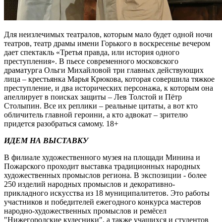
Для неизлечимых театралов, которым мало будет одной ночи
театров, театр драмы имени Горького в воскресенье вечером
дает спектакль «Третья правда, или история одного
преступления». В пьесе современного московского
драматурга Ольги Михайловой три главных действующих
лица – крестьянка Марья Крюкова, которая совершила тяжкое
преступление, и два исторических персонажа, к которым она
апеллирует в поисках защиты – Лев Толстой и Пётр
Столыпин. Все их реплики – реальные цитаты, а вот кто
обличитель главной героини, а кто адвокат – зрителю
придется разобраться самому. 18+
ИДЕМ НА ВЫСТАВКУ
В филиале художественного музея на площади Минина и
Пожарского проходит выставка традиционных народных
художественных промыслов региона. В экспозиции - более
250 изделий народных промыслов и декоративно-
прикладного искусства из 18 муниципалитетов. Это работы
участников и победителей ежегодного конкурса мастеров
народно-художественных промыслов и ремёсел
"Нижегородские кудесники", а также учащихся и студентов