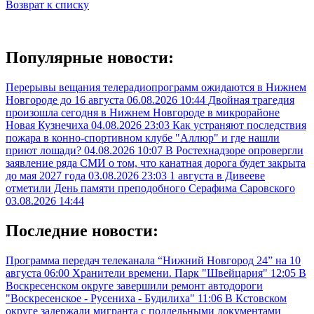
Возврат к списку
Популярные новости:
Перерывы вещания телерадиопрограмм ожидаются в Нижнем
Новгороде до 16 августа
06.08.2026 10:44
Двойная трагедия
произошла сегодня в Нижнем Новгороде в микрорайоне
Новая Кузнечиха
04.08.2026 23:03
Как устраняют последствия
пожара в конно-спортивном клубе "Аллюр" и где нашли
приют лошади?
04.08.2026 10:07
В Ростехнадзоре опровергли
заявление ряда СМИ о том, что канатная дорога будет закрыта
до мая 2027 года
03.08.2026 23:03
1 августа в Дивееве
отметили День памяти преподобного Серафима Саровского
03.08.2026 14:44
Последние новости:
Программа передач телеканала “Нижний Новгород 24” на 10
августа
06:00
Хранители времени. Парк "Швейцария"
12:05
В
Воскресенском округе завершили ремонт автодороги
"Воскресенское - Русениха - Будилиха"
11:06
В Кстовском
округе задержали мигранта с поддельными документами