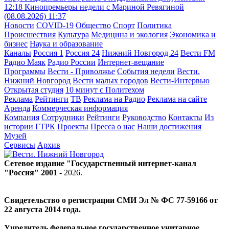
12:18
Кинопремьеры недели с Мариной Ревягиной
(08.08.2026)
11:37
Новости
COVID-19
Общество
Спорт
Политика
Происшествия
Культура
Медицина и экология
Экономика и
бизнес
Наука и образование
Каналы
Россия 1
Россия 24
Нижний Новгород 24
Вести FM
Радио Маяк
Радио России
Интернет-вещание
Программы
Вести - Приволжье
События недели
Вести.
Нижний Новгород
Вести малых городов
Вести-Интервью
Открытая студия
10 минут с Политехом
Реклама
Рейтинги
ТВ
Реклама на Радио
Реклама на сайте
Аренда
Коммерческая информация
Компания
Сотрудники
Рейтинги
Руководство
Контакты
Из
истории ГТРК
Проекты
Пресса о нас
Наши достижения
Музей
Сервисы
Архив
Сетевое издание "Государственный интернет-канал
"Россия" 2001 -
2026
.
Свидетельство о регистрации СМИ Эл № ФС 77-59166 от
22 августа 2014 года.
Учредитель федеральное государственное унитарное