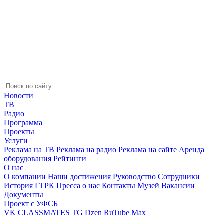
Новости
ТВ
Радио
Программа
Проекты
Услуги
Реклама на ТВ
Реклама на радио
Реклама на сайте
Аренда
оборудования
Рейтинги
О нас
О компании
Наши достижения
Руководство
Сотрудники
История ГТРК
Пресса о нас
Контакты
Музей
Вакансии
Документы
Проект с УФСБ
VK
CLASSMATES
TG
Dzen
RuTube
Max