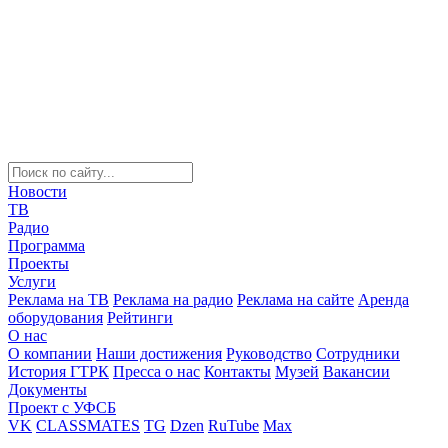
Новости
ТВ
Радио
Программа
Проекты
Услуги
Реклама на ТВ
Реклама на радио
Реклама на сайте
Аренда
оборудования
Рейтинги
О нас
О компании
Наши достижения
Руководство
Сотрудники
История ГТРК
Пресса о нас
Контакты
Музей
Вакансии
Документы
Проект с УФСБ
VK
CLASSMATES
TG
Dzen
RuTube
Max