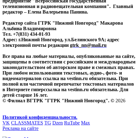
предприятие "Всероссийская государственная
телевизионная и радиовещательная компания". Главный
редактор – Елена Валерьевна Панина.
Редактор сайта ГТРК "Нижний Новгород" Макарова
Альбина Владимировна
Тел. +7(831) 434-01-93
Адрес: г.Нижний Новгород, ул.Белинского 9А; адрес
электронной почты редакции
gtrk_nn@mail.ru
Все права на любые материалы, опубликованные на сайте,
защищены в соответствии с российским и международным
законодательством об авторском праве и смежных правах.
При любом использовании текстовых, аудио-, фото- и
видеоматериалов ссылка на vestinn.ru обязательна. При
полной или частичной перепечатке текстовых материалов
в Интернете гиперссылка на vestinn.ru обязательна. Для
детей старше 16 лет.
© Филиал ВГТРК "ГТРК "Нижний Новгород". ©
2026
Политикой конфиденциальности.
VK
CLASSMATES
TG
Dzen
RuTube
Max
Реклама на сайте