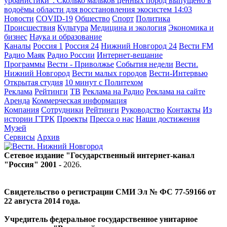
урбанистики". Сколько мальков ценных пород выпущено в
водоёмы области для восстановления экосистем
14:03
Новости
COVID-19
Общество
Спорт
Политика
Происшествия
Культура
Медицина и экология
Экономика и
бизнес
Наука и образование
Каналы
Россия 1
Россия 24
Нижний Новгород 24
Вести FM
Радио Маяк
Радио России
Интернет-вещание
Программы
Вести - Приволжье
События недели
Вести.
Нижний Новгород
Вести малых городов
Вести-Интервью
Открытая студия
10 минут с Политехом
Реклама
Рейтинги
ТВ
Реклама на Радио
Реклама на сайте
Аренда
Коммерческая информация
Компания
Сотрудники
Рейтинги
Руководство
Контакты
Из
истории ГТРК
Проекты
Пресса о нас
Наши достижения
Музей
Сервисы
Архив
Сетевое издание "Государственный интернет-канал
"Россия" 2001 -
2026
.
Свидетельство о регистрации СМИ Эл № ФС 77-59166 от
22 августа 2014 года.
Учредитель федеральное государственное унитарное