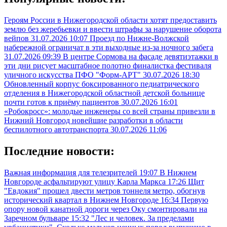
Героям России в Нижегородской области хотят предоставить
землю без жеребьевки и ввести штрафы за нарушение оборота
вейпов
31.07.2026 10:07
Проезд по Нижне-Волжской
набережной ограничат в эти выходные из-за ночного забега
31.07.2026 09:39
В центре Сормова на фасаде девятиэтажки в
эти дни рисует масштабное полотно финалистка фестиваля
уличного искусства ПФО "Форм-АРТ"
30.07.2026 18:30
Обновленный корпус боксированного педиатрического
отделения в Нижегородской областной детской больнице
почти готов к приёму пациентов
30.07.2026 16:01
«Робокросс»: молодые инженеры со всей страны привезли в
Нижний Новгород новейшие разработки в области
беспилотного автотранспорта
30.07.2026 11:06
Последние новости:
Важная информация для телезрителей
19:07
В Нижнем
Новгороде асфальтируют улицу Карла Маркса
17:26
Щит
"Евдокия" прошел двести метров тоннеля метро, обогнув
исторический квартал в Нижнем Новгороде
16:34
Первую
опору новой канатной дороги через Оку смонтировали на
Заречном бульваре
15:32
"Лес и человек. За пределами