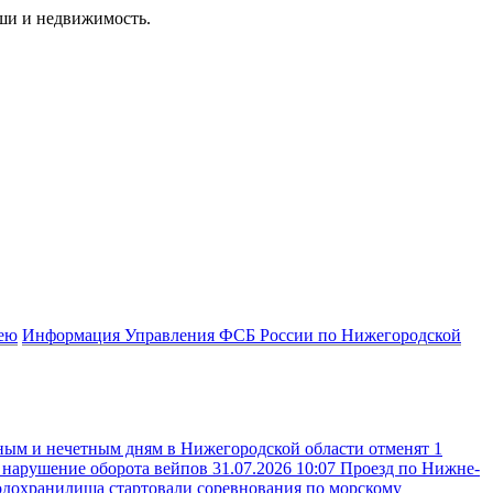
ши и недвижимость.
зею
Информация Управления ФСБ России по Нижегородской
ным и нечетным дням в Нижегородской области отменят 1
а нарушение оборота вейпов
31.07.2026 10:07
Проезд по Нижне-
одохранилища стартовали соревнования по морскому