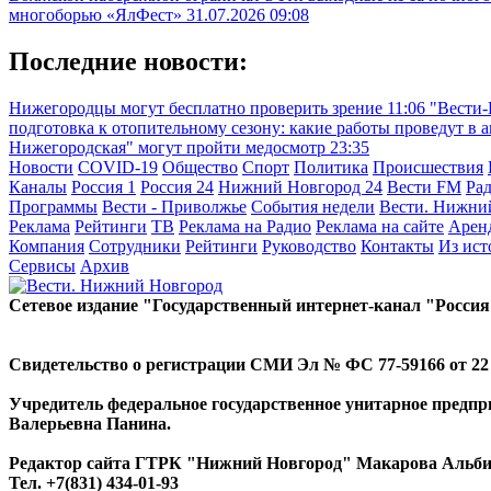
многоборью «ЯлФест»
31.07.2026 09:08
Последние новости:
Нижегородцы могут бесплатно проверить зрение
11:06
"Вести-
подготовка к отопительному сезону: какие работы проведут в 
Нижегородская" могут пройти медосмотр
23:35
Новости
COVID-19
Общество
Спорт
Политика
Происшествия
Каналы
Россия 1
Россия 24
Нижний Новгород 24
Вести FM
Ра
Программы
Вести - Приволжье
События недели
Вести. Нижни
Реклама
Рейтинги
ТВ
Реклама на Радио
Реклама на сайте
Арен
Компания
Сотрудники
Рейтинги
Руководство
Контакты
Из ис
Сервисы
Архив
Сетевое издание "Государственный интернет-канал "Россия
Свидетельство о регистрации СМИ Эл № ФС 77-59166 от 22 а
Учредитель федеральное государственное унитарное предп
Валерьевна Панина.
Редактор сайта ГТРК "Нижний Новгород" Макарова Альб
Тел. +7(831) 434-01-93