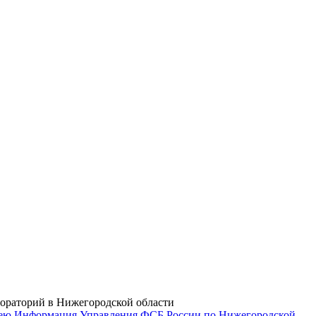
ораторий в Нижегородской области
зею
Информация Управления ФСБ России по Нижегородской