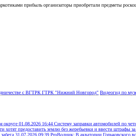
аркотиками прибыль организаторы приобретали предметы роско
рудничестве с ВГТРК ГТРК "Нижний Новгород"
Видеогид по му
ом округе
01.08.2026 16:44
Систему заправки автомобилей по чет
ти хотят предоставить землю без жеребьевки и ввести штрафы з
 забега
31.07.2026 09:39
ProВодник: В акватории Горьковского в