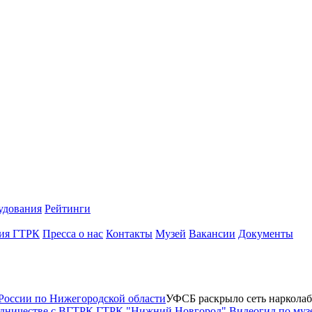
удования
Рейтинги
ия ГТРК
Пресса о нас
Контакты
Музей
Вакансии
Документы
оссии по Нижегородской области
УФСБ раскрыло сеть нарколаб
рудничестве с ВГТРК ГТРК "Нижний Новгород"
Видеогид по му