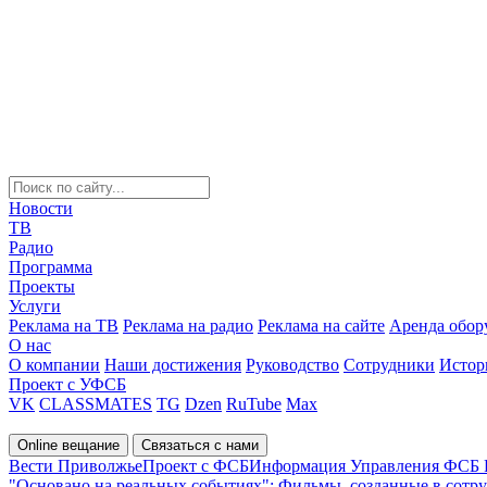
Новости
ТВ
Радио
Программа
Проекты
Услуги
Реклама на ТВ
Реклама на радио
Реклама на сайте
Аренда обор
О нас
О компании
Наши достижения
Руководство
Сотрудники
Истор
Проект с УФСБ
VK
CLASSMATES
TG
Dzen
RuTube
Max
Online вещание
Связаться с нами
Вести Приволжье
Проект с ФСБ
Информация Управления ФСБ Р
"Основано на реальных событиях": Фильмы, созданные в сот