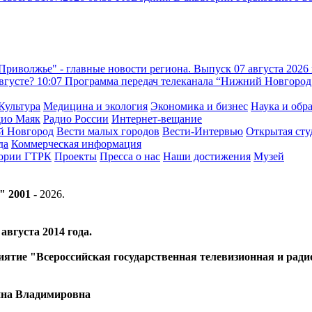
Приволжье" - главные новости региона. Выпуск 07 августа 2026 
августе?
10:07
Программа передач телеканала “Нижний Новгород 
Культура
Медицина и экология
Экономика и бизнес
Наука и обр
дио Маяк
Радио России
Интернет-вещание
й Новгород
Вести малых городов
Вести-Интервью
Открытая сту
да
Коммерческая информация
тории ГТРК
Проекты
Пресса о нас
Наши достижения
Музей
" 2001 -
2026
.
вгуста 2014 года.
риятие "Всероссийская государственная телевизионная и ра
ина Владимировна