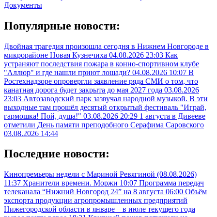
Документы
Популярные новости:
Двойная трагедия произошла сегодня в Нижнем Новгороде в
микрорайоне Новая Кузнечиха
04.08.2026 23:03
Как
устраняют последствия пожара в конно-спортивном клубе
"Аллюр" и где нашли приют лошади?
04.08.2026 10:07
В
Ростехнадзоре опровергли заявление ряда СМИ о том, что
канатная дорога будет закрыта до мая 2027 года
03.08.2026
23:03
Автозаводский парк зазвучал народной музыкой. В эти
выходные там прошёл десятый открытый фестиваль "Играй,
гармошка! Пой, душа!"
03.08.2026 20:29
1 августа в Дивееве
отметили День памяти преподобного Серафима Саровского
03.08.2026 14:44
Последние новости:
Кинопремьеры недели с Мариной Ревягиной (08.08.2026)
11:37
Хранители времени. Моржи
10:07
Программа передач
телеканала “Нижний Новгород 24” на 8 августа
06:00
Объём
экспорта продукции агропромышленных предприятий
Нижегородской области в январе – в июле текущего года