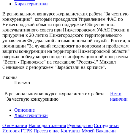
Характеристики
В региональном конкурсе журналистских работа "За честную
конкуренцию", который проводился Управлением ФАС по
Нижегородской области при поддержке Общественно-
консультативного совета при Нижегородском УФАС России и
приурочен к 20-летию Нижегородского территориального
управления Федеральной антимонопольной службы России, в
номинации "За лучший телепроект по вопросам и проблемам
защиты конкуренции на территории Нижегородской области"
одержал победу корреспондент информационной программы
"Вести - Приволжье" на телеканале "Россия-1" Михаил
Селиванов с репортажем "Заработали на кризисе".
Иконка
Письмо
В региональном конкурсе журналистских работа
Нет в
"За честную конкуренцию"
наличии
Описание
Характеристики
О компании
Наши достижения
Руководство
Сотрудники
История ГТРК
Пресса о нас
Контакты
Музей
Вакансии