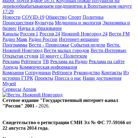
вырос почти вдвое
18:31
Крупный пожар потушили на
деревообрабатывающем предприятии в Воротынском округе
17:29
Новости
COVID-19
Общество
Спорт
Политика
Происшествия
Культура
Медицина и экология
Экономика и
бизнес
Наука и образование
Каналы
Россия 1
Россия 24
Нижний Новгород 24
Вести FM
Радио Маяк
Радио России
Интернет-вещание
Программы
Вести - Приволжье
События недели
Вести.
Нижний Новгород
Вести малых городов
Вести-Интервью
Открытая студия
10 минут с Политехом
Реклама
Рейтинги
ТВ
Реклама на Радио
Реклама на сайте
Аренда
Коммерческая информация
Компания
Сотрудники
Рейтинги
Руководство
Контакты
Из
истории ГТРК
Проекты
Пресса о нас
Наши достижения
Музей
Сервисы
Архив
Сетевое издание "Государственный интернет-канал
"Россия" 2001 -
2026
.
Свидетельство о регистрации СМИ Эл № ФС 77-59166 от
22 августа 2014 года.