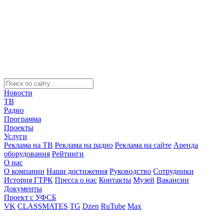
Новости
ТВ
Радио
Программа
Проекты
Услуги
Реклама на ТВ
Реклама на радио
Реклама на сайте
Аренда
оборудования
Рейтинги
О нас
О компании
Наши достижения
Руководство
Сотрудники
История ГТРК
Пресса о нас
Контакты
Музей
Вакансии
Документы
Проект с УФСБ
VK
CLASSMATES
TG
Dzen
RuTube
Max